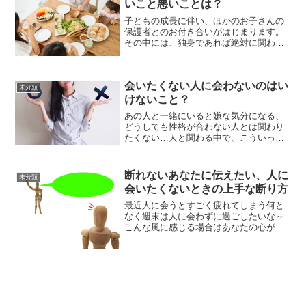
いこと悪いことは？
子どもの成長に伴い、ほかのお子さんの
保護者とのお付き合いがはじまります。
その中には、独身であれば絶対に関わる
ことがなかったであろう人と、「ママ
友」という独特な関係を築くこともある
でしょう。それは、世界が広がるような
会いたくない人に会わないのはい
素敵な出会いになることもあ...
未分類
けないこと？
あの人と一緒にいると嫌な気分になる、
どうしても性格が合わない人とは関わり
たくない…人と関わる中で、こういった
悩みは尽きないですよね。簡単に避けれ
たらいいけど、嫌な人を避けることにど
こか罪悪感があったり、避けることは良
断れないあなたに伝えたい、人に
未分類
くないことと思っている人...
会いたくないときの上手な断り方
最近人に会うとすごく疲れてしまう何と
なく週末は人に会わずに過ごしたいな～
こんな風に感じる場合はあなたの心がす
っかり疲れてしまっているサインです。
そういう場合は無理をせずお家でゆっく
り自分の好きなことをして過ごすのがお
すすめです。でもゆっくり...