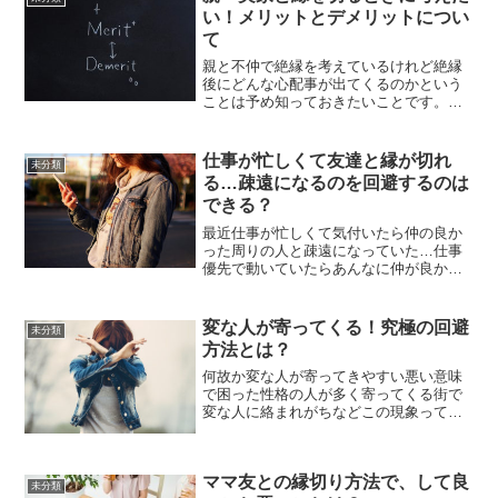
い！メリットとデメリットについ
て
親と不仲で絶縁を考えているけれど絶縁
後にどんな心配事が出てくるのかという
ことは予め知っておきたいことです。き
ちんとメリットとデメリットを考えた上
で実行した方が後々後悔しないことにも
繋がります。これから絶縁を考えている
仕事が忙しくて友達と縁が切れ
未分類
人に向けてまとめていきた...
る…疎遠になるのを回避するのは
できる？
最近仕事が忙しくて気付いたら仲の良か
った周りの人と疎遠になっていた…仕事
優先で動いていたらあんなに仲が良かっ
た親友とも縁が切れていたこのような場
合はもう前と同じように仲良くすること
はできないのでしょうか。また、忙しく
変な人が寄ってくる！究極の回避
未分類
て周りの人と疎遠になった...
方法とは？
何故か変な人が寄ってきやすい悪い意味
で困った性格の人が多く寄ってくる街で
変な人に絡まれがちなどこの現象って同
じ悩みを抱えた人じゃないと共感されづ
らいですが当事者からするとかなり深刻
に悩んでしまいますよね？私も以前そう
ママ友との縁切り方法で、して良
だったのでとてもその悩み...
未分類