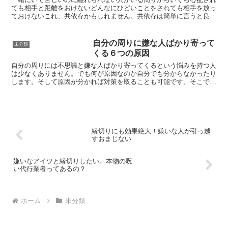
ても相手と距離をおけないどんなにひどいことをされても相手を放っ
ておけないこれ、共依存かもしれません。共依存は簡単に言うと良く
ない関係なのは分かっているのにその関係を続けてしまうこ...
自分の周りに嫌な人ばかり寄って
未分類
くる６つの原因
自分の周りには不思議と嫌な人ばかり寄ってくるという悩みを持つ人
は少なくありません。でも何が原因なのか自分でも分からなかったり
します。そして原因が分かれば対策を取ることも可能です。そこで嫌
な人ばかり寄ってくる人にはどんな原因があるのかについて...
縁切りにも効果絶大！嫌いな人が引っ越
すおまじない
嫌いなアイツと縁切りしたい。本物の呪
い代行業者ってあるの？
ホーム
未分類