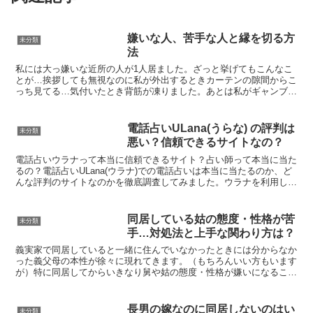
嫌いな人、苦手な人と縁を切る方
未分類
法
私には大っ嫌いな近所の人が1人居ました。ざっと挙げてもこんなこ
とが…挨拶しても無視なのに私が外出するときカーテンの隙間からこ
っち見てる…気付いたとき背筋が凍りました。あとは私がギャンブル
にハマってる、浮気してる、子育て放棄してるだとか根も葉...
電話占いULana(うらな) の評判は
未分類
悪い？信頼できるサイトなの？
電話占いウラナって本当に信頼できるサイト？占い師って本当に当た
るの？電話占いULana(ウラナ)での電話占いは本当に当たるのか、ど
んな評判のサイトなのかを徹底調査してみました。ウラナを利用して
みたいけど本当の評判が知りたい当たる占い師は本当...
同居している姑の態度・性格が苦
未分類
手…対処法と上手な関わり方は？
義実家で同居していると一緒に住んでいなかったときには分からなか
った義父母の本性が徐々に現れてきます。（もちろんいい方もいます
が）特に同居してからいきなり舅や姑の態度・性格が嫌いになること
は珍しくありません。これから長く一緒に住む上でどうすれ...
長男の嫁なのに同居しないのはい
未分類