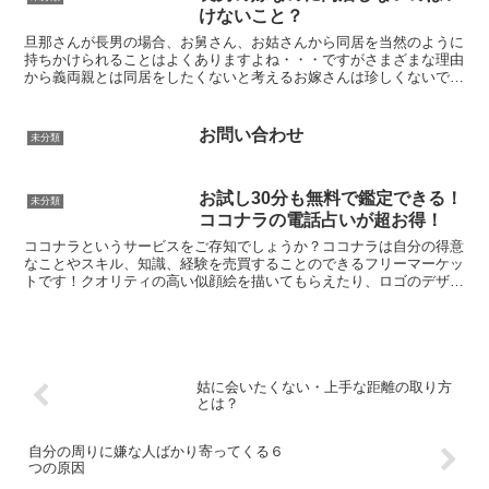
けないこと？
旦那さんが長男の場合、お舅さん、お姑さんから同居を当然のように
持ちかけられることはよくありますよね・・・ですがさまざまな理由
から義両親とは同居をしたくないと考えるお嫁さんは珍しくないで
す。長男の嫁なのに同居しないなんて常識外れ…？長男の嫁な...
お問い合わせ
未分類
お試し30分も無料で鑑定できる！
未分類
ココナラの電話占いが超お得！
ココナラというサービスをご存知でしょうか？ココナラは自分の得意
なことやスキル、知識、経験を売買することのできるフリーマーケッ
トです！クオリティの高い似顔絵を描いてもらえたり、ロゴのデザイ
ンを安価にしてもらえるなどでとても評判がよく、有名なサ...
姑に会いたくない・上手な距離の取り方
とは？
自分の周りに嫌な人ばかり寄ってくる６
つの原因